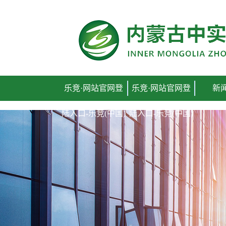
乐竞·网站官网登陆入口
乐竞·网站官网登
乐竞·网站官网登
新
陆入口-乐竞(中国)
陆入口-乐竞(中国)