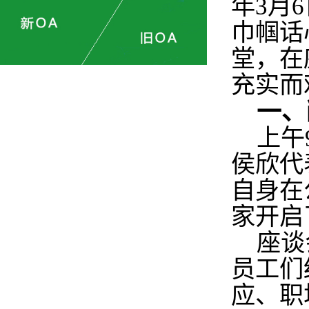
年3月
巾帼话
堂，在
充实而
一、
上午
侯欣代
自身在
家开启
座谈
员工们
应、职