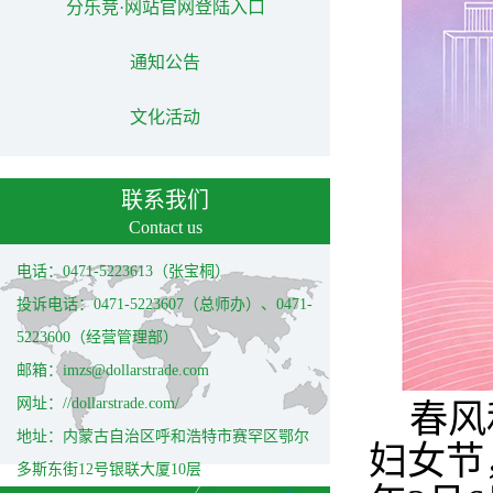
分乐竞·网站官网登陆入口
通知公告
文化活动
联系我们
Contact us
电话：0471-5223613（张宝桐）
投诉电话：0471-5223607（总师办）、0471-
5223600（经营管理部）
邮箱：imzs@dollarstrade.com
网址：//dollarstrade.com/
春风
地址：内蒙古自治区呼和浩特市赛罕区鄂尔
妇女节
多斯东街12号银联大厦10层