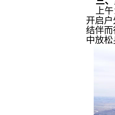
三、
上午
开启户
结伴而
中放松