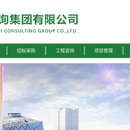
招标采购
工程咨询
项目管理