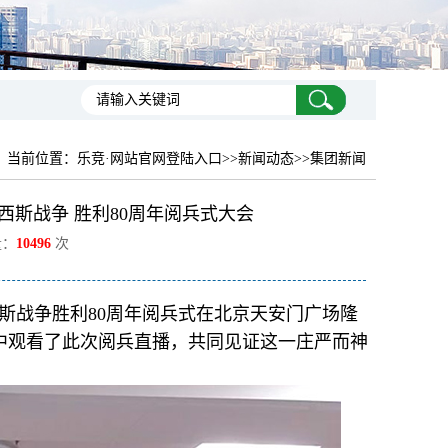
当前位置：
乐竞·网站官网登陆入口
>>新闻动态>>集团新闻
斯战争 胜利80周年阅兵式大会
量：
10496
次
西斯战争胜利80周年阅兵式在北京天安门广场隆
集中观看了此次阅兵直播，共同见证这一庄严而神