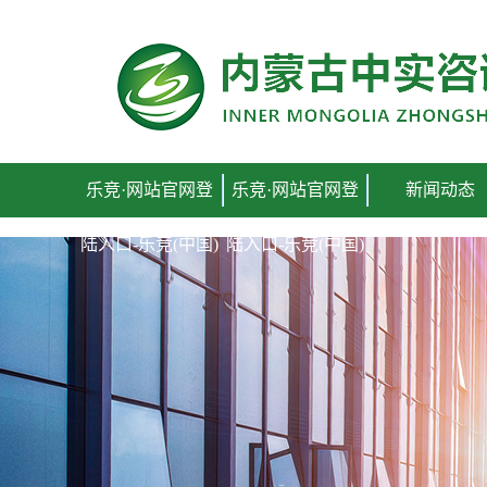
乐竞·网站官网登陆入口
乐竞·网站官网登
乐竞·网站官网登
新闻动态
陆入口-乐竞(中国)
陆入口-乐竞(中国)