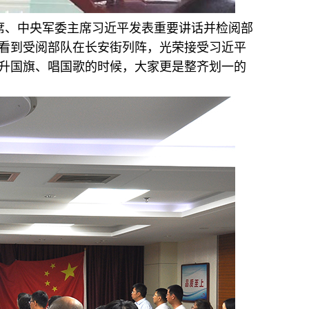
席、中央军委主席习近平发表重要讲话并检阅部
看到受阅部队在长安街列阵，光荣接受习近平
升国旗、唱国歌的时候，大家更是整齐划一的