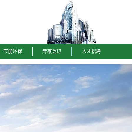
节能环保
专家登记
人才招聘