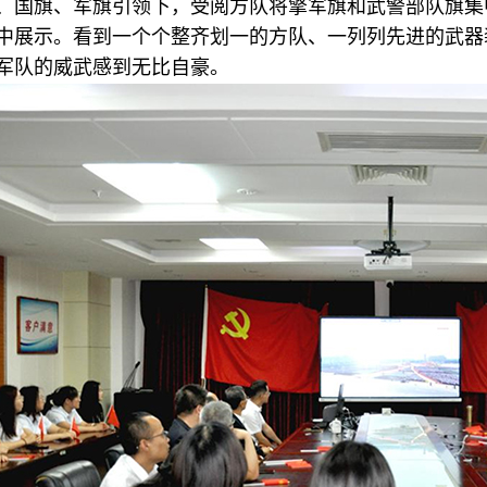
、国旗、军旗引领下，受阅方队将擎军旗和武警部队旗集
中展示。看到一个个整齐划一的方队、一列列先进的武器
军队的威武感到无比自豪。