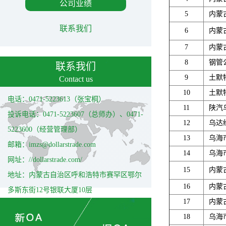
公司业绩
5
内蒙
联系我们
6
内蒙
7
内蒙
8
钢管
联系我们
9
土默
Contact us
10
土默
电话：0471-5223613（张宝桐）
11
陕汽
投诉电话：0471-5223607（总师办）、0471-
12
乌达
5223600（经营管理部）
13
乌海
邮箱：imzs@dollarstrade.com
14
乌海
网址：//dollarstrade.com/
15
内蒙
地址：内蒙古自治区呼和浩特市赛罕区鄂尔
16
内蒙
多斯东街12号银联大厦10层
17
内蒙
18
乌海