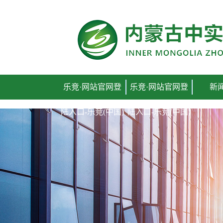
乐竞·网站官网登陆入口
乐竞·网站官网登
乐竞·网站官网登
新
陆入口-乐竞(中国)
陆入口-乐竞(中国)