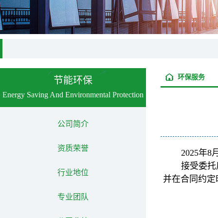
环保服务
节能环保
Energy Saving And Environmental Protection
公司简介
资质荣誉
2025
接受委托
行业地位
并在合同约定
专业团队