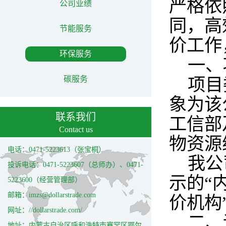
严格依
公司业绩
同，高
节能服务
价工作
环保服务
一、
碳服务
项目
象为该
联系我们
工信部
Contact us
物资源
电话：0471-5223613（张宝桐）
我公
投诉电话：0471-5223607（总师办）、0471-
示的“
5223600（经营管理部）
邮箱：imzs@dollarstrade.com
价机构
网址：//dollarstrade.com/
二、
地址：内蒙古自治区呼和浩特市赛罕区鄂尔