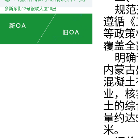
规范
多斯东街12号银联大厦10层
遵循《
等政策
覆盖全
明确
内蒙古
混凝土
业，核
土的综
量约达
米。