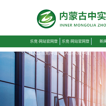
乐竞·网站官网登陆入口
乐竞·网站官网登
乐竞·网站官网登
新
陆入口-乐竞(中国)
陆入口-乐竞(中国)