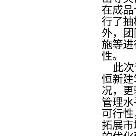
在成品
行了抽
外，团
施等进
性。
此次
恒新建
况，更
管理水
可行性
拓展市