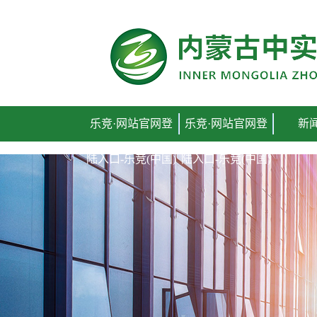
乐竞·网站官网登陆入口
乐竞·网站官网登
乐竞·网站官网登
新
陆入口-乐竞(中国)
陆入口-乐竞(中国)