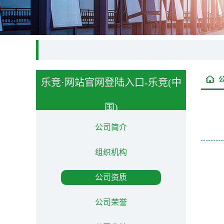
乐竞·网站官网登陆入口-乐竞(中
国)
About us
公司简介
组织机构
公司资质
公司荣誉