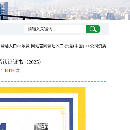
网登陆入口
>>乐竞·网站官网登陆入口-乐竞(中国) >>公司资质
认证证书（2025）
量：
10176
次