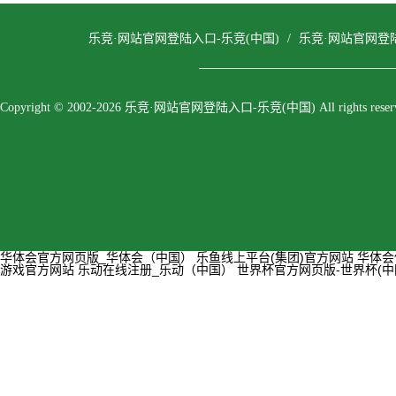
乐竞·网站官网登陆入口-乐竞(中国)
/
乐竞·网站官网登
Copyright © 2002-2026 乐竞·网站官网登陆入口-乐竞(中国) All rights reserv
华体会官方网页版_华体会（中国）
乐鱼线上平台(集团)官方网站
华体会
游戏官方网站
乐动在线注册_乐动（中国）
世界杯官方网页版-世界杯(中