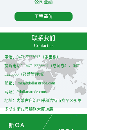
公司业绩
工程造价
联系我们
Contact us
电话：0471-5223613（张宝桐）
投诉电话：0471-5223607（总师办）、0471-
5223600（经营管理部）
邮箱：imzs@dollarstrade.com
网址：//dollarstrade.com/
地址：内蒙古自治区呼和浩特市赛罕区鄂尔
多斯东街12号银联大厦10层