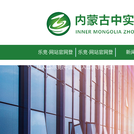
乐竞·网站官网登陆入口
乐竞·网站官网登
乐竞·网站官网登
新
陆入口-乐竞(中国)
陆入口-乐竞(中国)