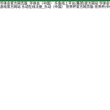
华体会官方网页版_华体会（中国）
乐鱼线上平台(集团)官方网站
华体会
游戏官方网站
乐动在线注册_乐动（中国）
世界杯官方网页版-世界杯(中