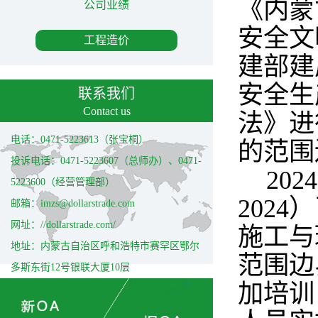
《内蒙
公司业绩
安全文
工程造价
建部建
安全生
联系我们
Contact us
法》进
电话：0471-5223613（张宝桐）
的范围
投诉电话：0471-5223607（总师办）、0471-
2024
5223600（经营管理部）
202
邮箱：imzs@dollarstrade.com
网址：//dollarstrade.com/
施工与
地址：内蒙古自治区呼和浩特市赛罕区鄂尔
范围边
多斯东街12号银联大厦10层
加培训