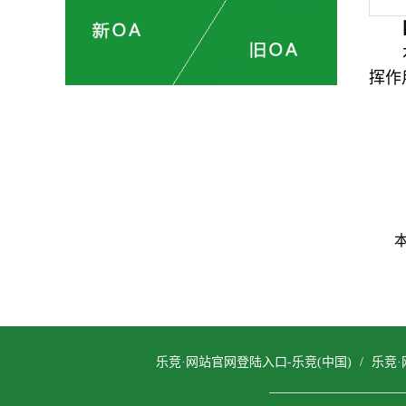
挥作
乐竞·网站官网登陆入口-乐竞(中国)
/
乐竞·