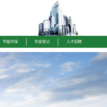
节能环保
专家登记
人才招聘