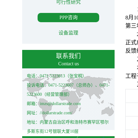
可行性研究
8月
PPP咨询
第三
设备监理
正式
反馈
联系我们
Contact us
工程
电话：0471-5223613（张宝桐）
投诉电话：0471-5223607（总师办）、0471-
5223600（经营管理部）
邮箱：imzs@dollarstrade.com
网址：//dollarstrade.com/
地址：内蒙古自治区呼和浩特市赛罕区鄂尔
多斯东街12号银联大厦10层