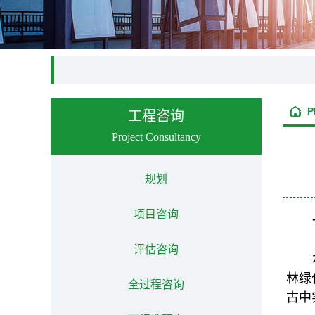
P
工程咨询
Project Consultancy
规划
项目咨询
评估咨询
林绿
全过程咨询
古中