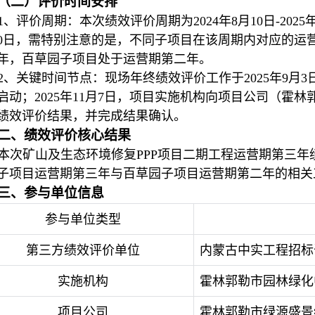
（二）评价时间安排
1、评价周期：本次绩效评价周期为2024年8月10日-2025
10日，需特别注意的是，不同子项目在该周期内对应的运
年，百草园子项目处于运营期第二年。
2、关键时间节点：现场年终绩效评价工作于2025年9月3
启动；2025年11月7日，项目实施机构向项目公司（霍
绩效评价结果，并完成结果确认。
二、绩效评价核心结果
本次矿山及生态环境修复PPP项目二期工程运营期第三年绩
子项目运营期第三年与百草园子项目运营期第二年的相关
三、参与单位信息
参与单位类型
第三方绩效评价单位
内蒙古中实工程招标
实施机构
霍林郭勒市园林绿化
项目公司
霍林郭勒市绿源盛景