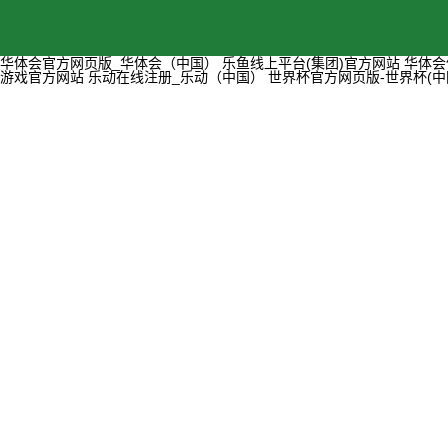
华体会官方网页版_华体会（中国）
乐鱼线上平台(集团)官方网站
华体会
游戏官方网站
乐动在线注册_乐动（中国）
世界杯官方网页版-世界杯(中