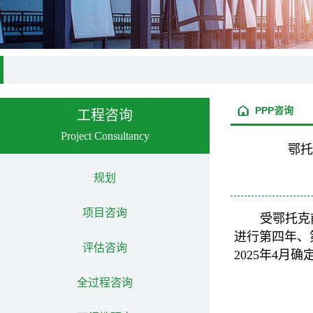
PPP咨询
工程咨询
Project Consultancy
鄂托
规划
项目咨询
受鄂托克
进行第四年、
评估咨询
2025年4月
全过程咨询