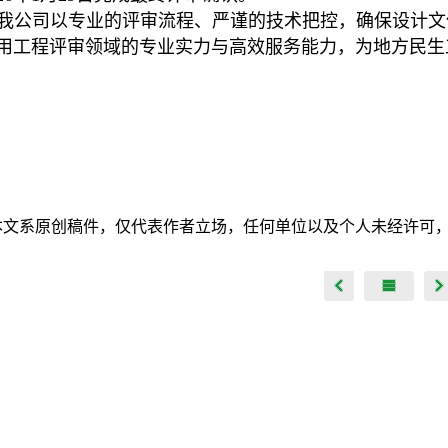
我公司以专业的评审流程、严谨的技术把控，确保设计文
用工程评审领域的专业实力与高效服务能力，为地方民生
本文系原创稿件，仅代表作者立场，任何单位以及个人未经许可