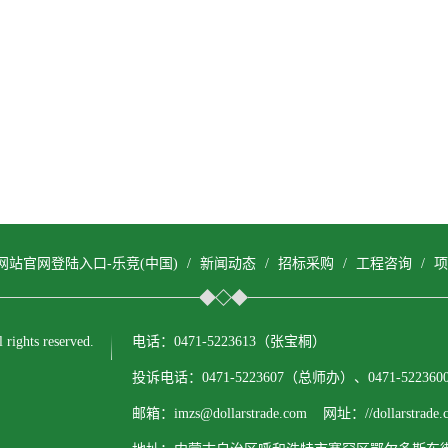
网站官网登陆入口-乐竞(中国)
/
新闻动态
/
招标采购
/
工程咨询
/
项
hts reserved.
电话：0471-5223613（张宝桐）
投诉电话：0471-5223607（总师办）、0471-522
邮箱：imzs@dollarstrade.com 网址：//dollarstrade.