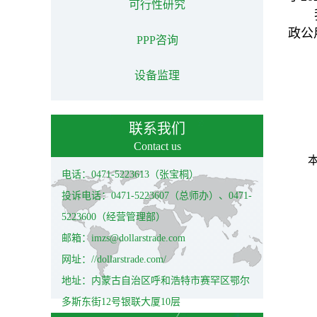
可行性研究
政公
PPP咨询
设备监理
联系我们
Contact us
电话：0471-5223613（张宝桐）
投诉电话：0471-5223607（总师办）、0471-
5223600（经营管理部）
邮箱：imzs@dollarstrade.com
网址：//dollarstrade.com/
地址：内蒙古自治区呼和浩特市赛罕区鄂尔
多斯东街12号银联大厦10层