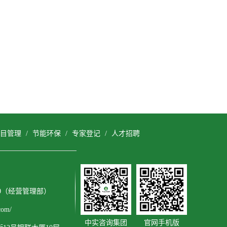
目管理
/
节能环保
/
专家登记
/
人才招聘
3600（经营管理部）
com/
中实咨询集团
官网手机版