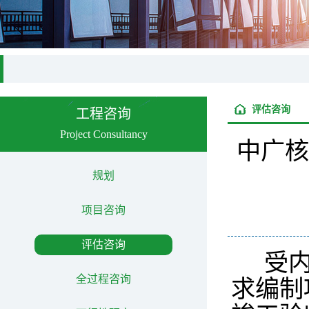
评估咨询
工程咨询
Project Consultancy
中广核
规划
项目咨询
评估咨询
受
全过程咨询
求编制