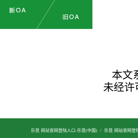
本文
未经许
乐竞·网站官网登陆入口-乐竞(中国)
/
乐竞·网站官网登