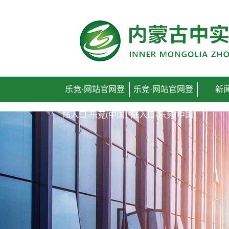
乐竞·网站官网登陆入口
乐竞·网站官网登
乐竞·网站官网登
新
陆入口-乐竞(中国)
陆入口-乐竞(中国)