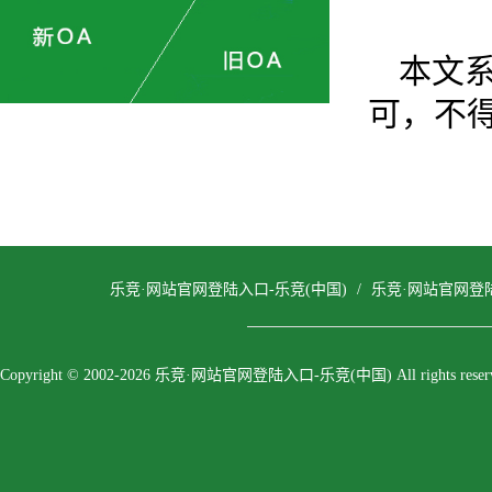
本文
可，不
乐竞·网站官网登陆入口-乐竞(中国)
/
乐竞·网站官网登
Copyright © 2002-2026 乐竞·网站官网登陆入口-乐竞(中国) All rights reserv