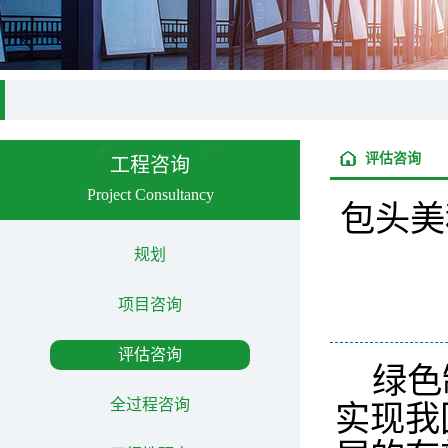
评估咨询
工程咨询
Project Consultancy
包头美
规划
项目咨询
评估咨询
绿色
全过程咨询
实现我