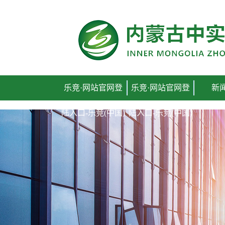
乐竞·网站官网登陆入口
乐竞·网站官网登
乐竞·网站官网登
新
陆入口-乐竞(中国)
陆入口-乐竞(中国)