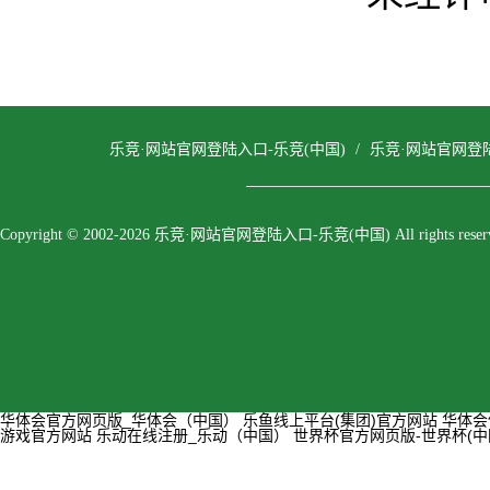
乐竞·网站官网登陆入口-乐竞(中国)
/
乐竞·网站官网登
Copyright © 2002-2026 乐竞·网站官网登陆入口-乐竞(中国) All rights reserv
华体会官方网页版_华体会（中国）
乐鱼线上平台(集团)官方网站
华体会
游戏官方网站
乐动在线注册_乐动（中国）
世界杯官方网页版-世界杯(中