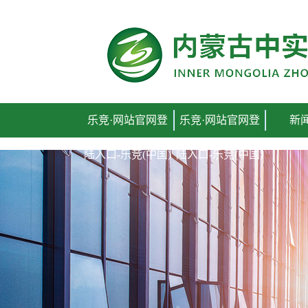
乐竞·网站官网登陆入口
乐竞·网站官网登
乐竞·网站官网登
新
陆入口-乐竞(中国)
陆入口-乐竞(中国)