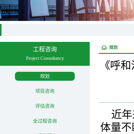
规划
工程咨询
Project Consultancy
《呼和
规划
项目咨询
评估咨询
近年
全过程咨询
体量不