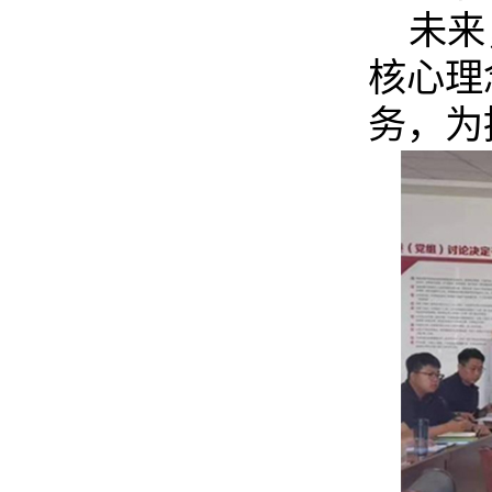
未来
核心理
务，为