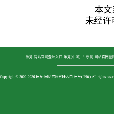
本文
未经许
乐竞·网站官网登陆入口-乐竞(中国)
/
乐竞·网站官网登
Copyright © 2002-2026 乐竞·网站官网登陆入口-乐竞(中国) All rights reserv