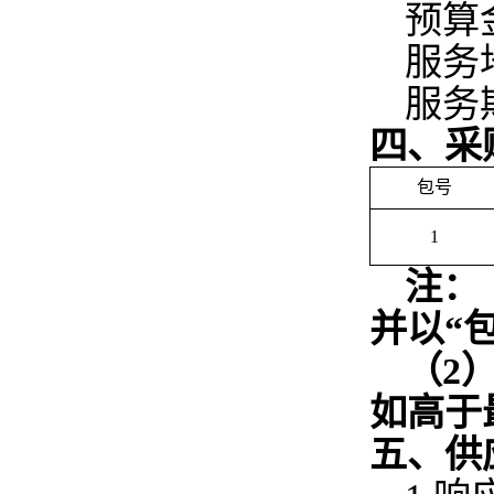
预算金
服务
服务
四、采
包号
1
注：
并以“
（2
如高于
五、供