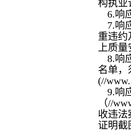
构执业
6.
响
7.
响
重违约
上质量
8.
响
名单，
(//ww
9.
响
（//ww
收违法
证明截