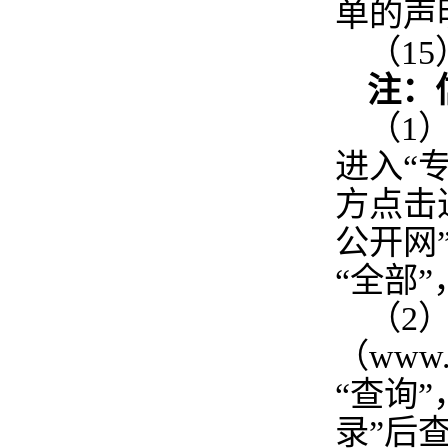
单的声
（1
注：
（1）
进入“
方点击
公开网
“全部
（2
（www
“查询
录”后