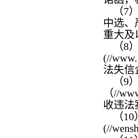
（7
中选、
重大及
（8
(//ww
法失信
（9
（//ww
收违法
（1
(//we