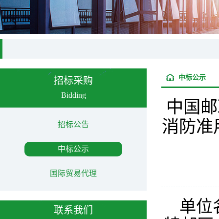
中标公示
招标采购
Bidding
中国邮
消防准
招标公告
中标公示
国际贸易代理
单位
联系我们