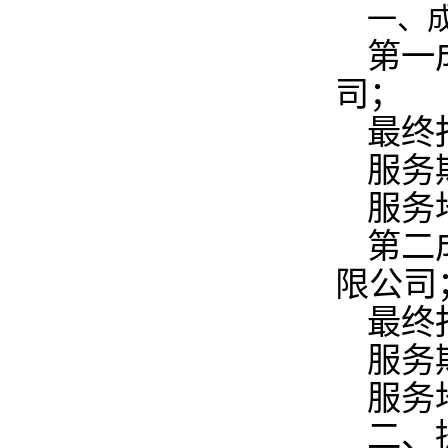
一、
第一
司
；
最终报
服务
服务
第二
限公司
最终报
服务
服务
二、