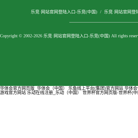
乐竞·网站官网登陆入口-乐竞(中国)
/
乐竞·网站官网登
Copyright © 2002-2026 乐竞·网站官网登陆入口-乐竞(中国) All rights reserv
华体会官方网页版_华体会（中国）
乐鱼线上平台(集团)官方网站
华体会
游戏官方网站
乐动在线注册_乐动（中国）
世界杯官方网页版-世界杯(中