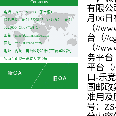
Contact us
有限公
电话：0471-5223613（张宝桐）
月06
投诉电话：0471-5223607（总师办）、0471-
（//w
5223600（经营管理部）
台（//
邮箱：imzs@dollarstrade.com
网址：//dollarstrade.com/
（//ww
地址：内蒙古自治区呼和浩特市赛罕区鄂尔
务平台（
多斯东街12号银联大厦10层
平台（//
口-乐竞(
国邮政
准用及
号：ZS