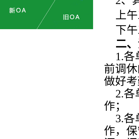
2、
上午工
下午工
二、
1.
前调休
做好考
2.
作；
3.
作，保