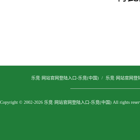
乐竞·网站官网登陆入口-乐竞(中国)
/
乐竞·网站官网登
Copyright © 2002-2026 乐竞·网站官网登陆入口-乐竞(中国) All rights reserv