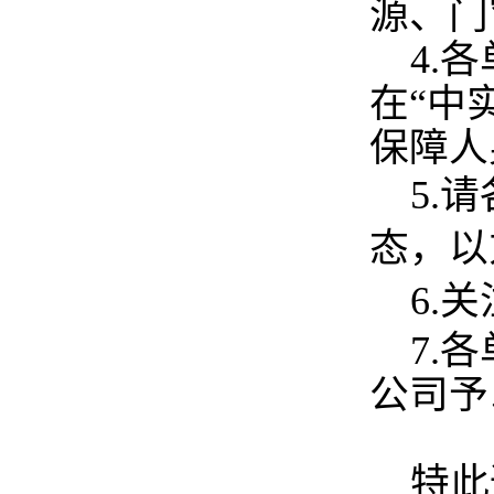
源、门
4.
在“中
保障人
5.
态，以
6.
7.
公司予
特此