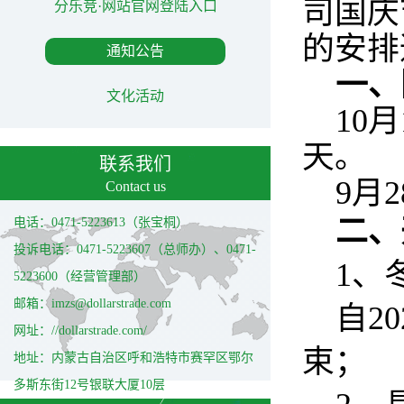
司国庆
分乐竞·网站官网登陆入口
的安排
通知公告
一、
文化活动
10
天。
联系我们
9月
Contact us
二、
电话：0471-5223613（张宝桐）
投诉电话：0471-5223607（总师办）、0471-
1、
5223600（经营管理部）
邮箱：imzs@dollarstrade.com
自2
网址：//dollarstrade.com/
束；
地址：内蒙古自治区呼和浩特市赛罕区鄂尔
多斯东街12号银联大厦10层