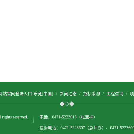
网站官网登陆入口-乐竞(中国)
/
新闻动态
/
招标采购
/
工程咨询
/
项
hts reserved.
电话：0471-5223613（张宝桐）
投诉电话：0471-5223607（总师办）、0471-522