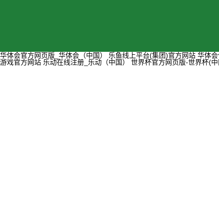
华体会官方网页版_华体会（中国）
乐鱼线上平台(集团)官方网站
华体会
游戏官方网站
乐动在线注册_乐动（中国）
世界杯官方网页版-世界杯(中