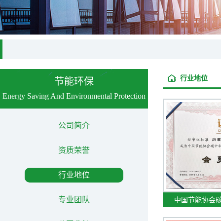
行业地位
节能环保
Energy Saving And Environmental Protection
公司简介
资质荣誉
行业地位
专业团队
中国节能协会