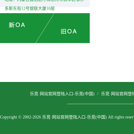
多斯东街12号银联大厦10层
乐竞·网站官网登陆入口-乐竞(中国)
/
乐竞·网站官网登
Copyright © 2002-2026 乐竞·网站官网登陆入口-乐竞(中国) All rights reserv