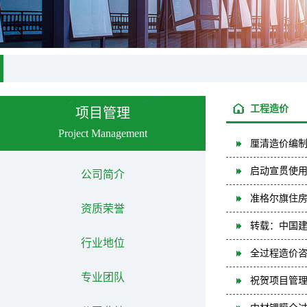
工程造价
项目管理
Project Management
厘清造价编
启动宣贯使用
公司简介
准格尔旗住
资质荣誉
转载：中国建
行业地位
全过程造价
专业团队
祝贺项目管理