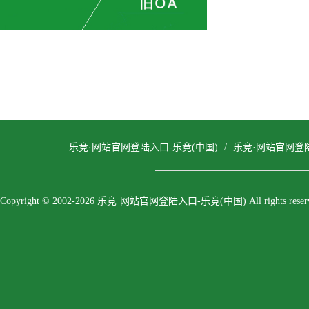
乐竞·网站官网登陆入口-乐竞(中国)
/
乐竞·网站官网登
Copyright © 2002-2026 乐竞·网站官网登陆入口-乐竞(中国) All rights reserv