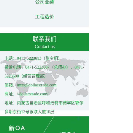
公司业绩
工程造价
联系我们
Contact us
电话：0471-5223613（张宝桐）
投诉电话：0471-5223607（总师办）、0471-
5223600（经营管理部）
邮箱：imzs@dollarstrade.com
网址：//dollarstrade.com/
地址：内蒙古自治区呼和浩特市赛罕区鄂尔
多斯东街12号银联大厦10层