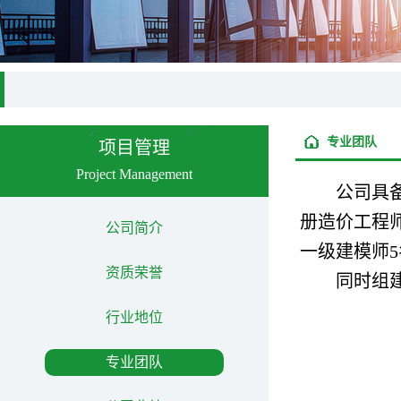
专业团队
项目管理
Project Management
公司具
册造价工程师
公司简介
一级建模师
资质荣誉
同时组
行业地位
专业团队