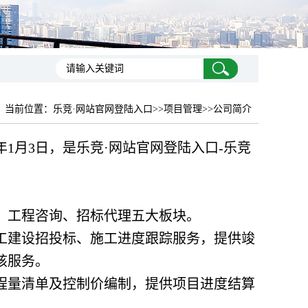
当前位置：
乐竞·网站官网登陆入口
>>项目管理>>公司简介
年1月3日，是乐竞·网站官网登陆入口-乐竞
、工程咨询、招标代理五大板块。
工建设招投标、施工进度跟踪服务，提供竣
核服务。
程量清单及控制价编制，提供项目进度结算