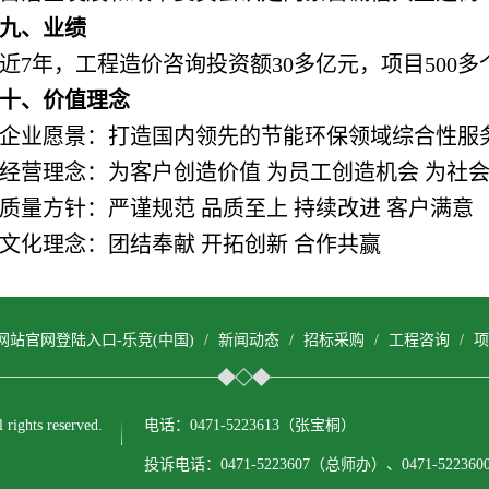
九、业绩
近7年，工程造价咨询投资额30多亿元，项目500多
十、价值理念
企业愿景：打造国内领先的节能环保领域综合性服
经营理念：为客户创造价值 为员工创造机会 为社
质量方针：严谨规范 品质至上 持续改进 客户满意
文化理念：团结奉献 开拓创新 合作共赢
网站官网登陆入口-乐竞(中国)
/
新闻动态
/
招标采购
/
工程咨询
/
项
hts reserved.
电话：0471-5223613（张宝桐）
投诉电话：0471-5223607（总师办）、0471-522