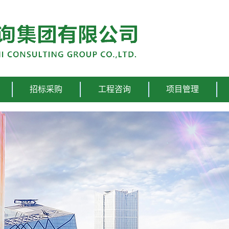
招标采购
工程咨询
项目管理