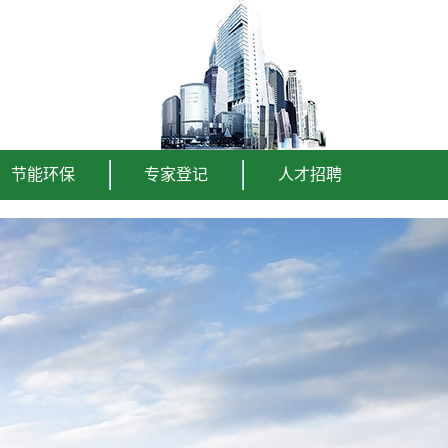
节能环保
专家登记
人才招聘