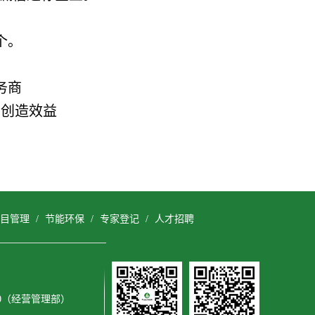
个。
务商
会创造效益
目管理
/
节能环保
/
专家登记
/
人才招聘
3600（经营管理部）