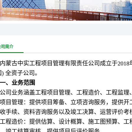
公司简介
内蒙古中实工程项目管理有限责任公司成立于2018
国) 全资子公司。
一、业务范围
公司业务涵盖工程项目管理、工程造价、工程监理
项目管理：提供项目筹备、立项咨询服务，提供开
收手续、资料咨询服务以及竣工决算、运营评价考
工程造价：提供估算、设计概算、施工图预算、工
、竣工结算审核，提供项目后评价服务。