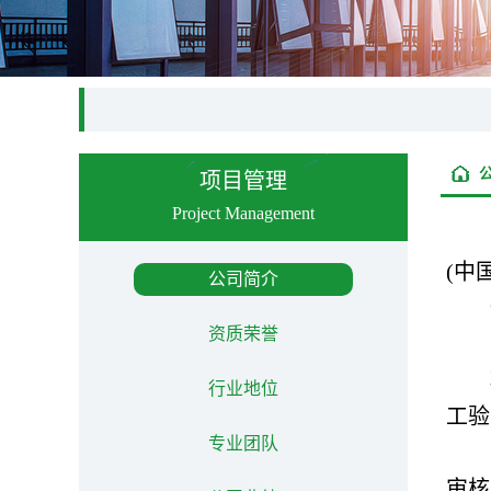
项目管理
Project Management
(中
公司简介
资质荣誉
行业地位
工验
专业团队
审核