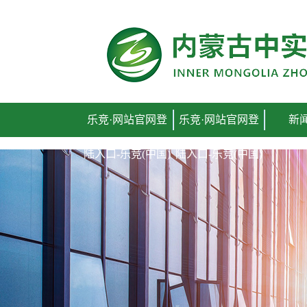
乐竞·网站官网登陆入口
乐竞·网站官网登
乐竞·网站官网登
新
陆入口-乐竞(中国)
陆入口-乐竞(中国)