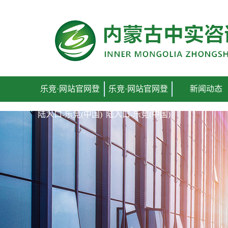
乐竞·网站官网登陆入口
乐竞·网站官网登
乐竞·网站官网登
新闻动态
陆入口-乐竞(中国)
陆入口-乐竞(中国)