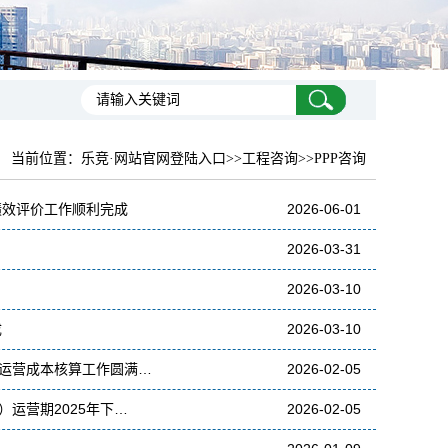
当前位置：
乐竞·网站官网登陆入口
>>工程咨询>>PPP咨询
绩效评价工作顺利完成
2026-06-01
2026-03-31
2026-03-10
成
2026-03-10
的运营成本核算工作圆满…
2026-02-05
）运营期2025年下…
2026-02-05