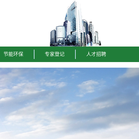
节能环保
专家登记
人才招聘