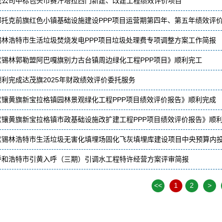
我公司中标包头市赛汗塔拉西门新建、改建工程绩效评价项目
鄂托克前旗红色小镇基础设施建设PPP项目运营期第四年、第五年绩效评
锡林浩特市生活垃圾焚烧发电PPP项目垃圾处理费专项调整方案工作简报
《锡林郭勒盟阿巴嘎旗别力古台镇周边绿化工程PPP项目》顺利完工
顺利完成达茂旗2025年财政绩效评价委托服务
《镶黄旗新宝拉格镇园林景观绿化工程PPP项目绩效评价报告》顺利完成
《镶黄旗新宝拉格镇市政基础设施改扩建工程PPP项目绩效评价报告》顺
《锡林浩特市生活垃圾无害化填埋场固化飞灰填埋库建设项目中央预算内
呼和浩特市引黄入呼（三期）引调水工程特许经营方案评审简报
<<
1
2
>