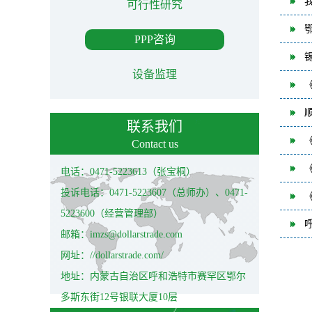
可行性研究
PPP咨询
设备监理
联系我们
Contact us
电话：0471-5223613（张宝桐）
投诉电话：0471-5223607（总师办）、0471-
5223600（经营管理部）
邮箱：imzs@dollarstrade.com
网址：//dollarstrade.com/
地址：内蒙古自治区呼和浩特市赛罕区鄂尔
多斯东街12号银联大厦10层