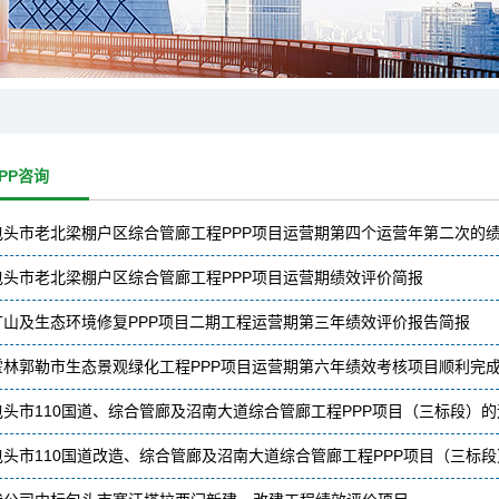
PP咨询
包头市老北梁棚户区综合管廊工程PPP项目运营期第四个运营年第二次的
包头市老北梁棚户区综合管廊工程PPP项目运营期绩效评价简报
矿山及生态环境修复PPP项目二期工程运营期第三年绩效评价报告简报
霍林郭勒市生态景观绿化工程PPP项目运营期第六年绩效考核项目顺利完
包头市110国道、综合管廊及沼南大道综合管廊工程PPP项目（三标段）
包头市110国道改造、综合管廊及沼南大道综合管廊工程PPP项目（三标段