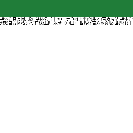
华体会官方网页版_华体会（中国）
乐鱼线上平台(集团)官方网站
华体会
游戏官方网站
乐动在线注册_乐动（中国）
世界杯官方网页版-世界杯(中