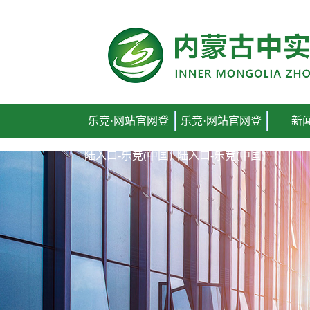
乐竞·网站官网登陆入口
乐竞·网站官网登
乐竞·网站官网登
新
陆入口-乐竞(中国)
陆入口-乐竞(中国)