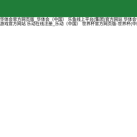
华体会官方网页版_华体会（中国）
乐鱼线上平台(集团)官方网站
华体会
游戏官方网站
乐动在线注册_乐动（中国）
世界杯官方网页版-世界杯(中