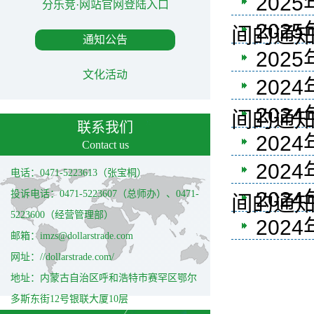
202
分乐竞·网站官网登陆入口
202
间的通
通知公告
202
文化活动
202
202
间的通
联系我们
202
Contact us
202
电话：0471-5223613（张宝桐）
202
投诉电话：0471-5223607（总师办）、0471-
间的通
5223600（经营管理部）
202
邮箱：imzs@dollarstrade.com
网址：//dollarstrade.com/
地址：内蒙古自治区呼和浩特市赛罕区鄂尔
多斯东街12号银联大厦10层