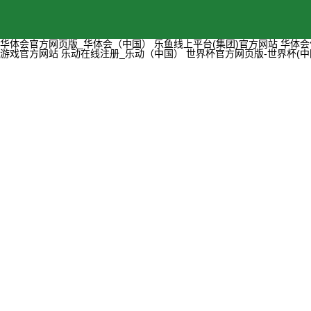
华体会官方网页版_华体会（中国）
乐鱼线上平台(集团)官方网站
华体会
游戏官方网站
乐动在线注册_乐动（中国）
世界杯官方网页版-世界杯(中